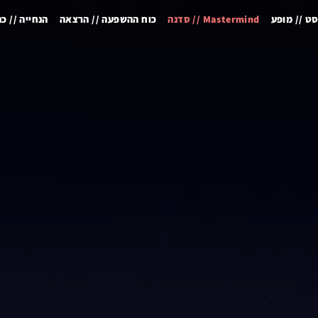
ט // מופע
Mastermind // סדנה
כוח ההשפעה // הרצאה
הנחייה // כנ