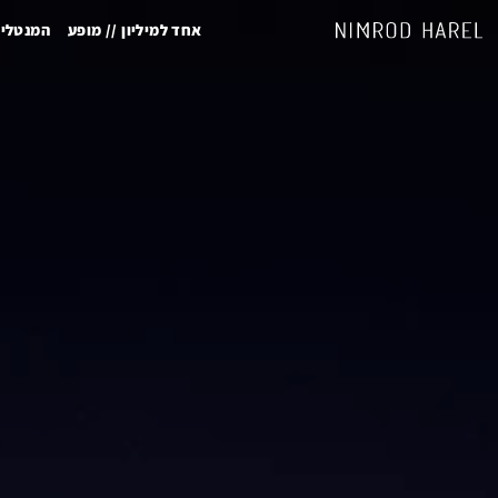
אחד למיליון // מופע
המנטליס