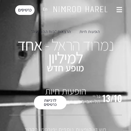
En
כרטיסים
הופעות חיות
הרצאות ״כוח ההשפעה״
נמרוד הראל -
אחד
למיליון
מופע חדש
הופעות חיות
13/10
גריי
לרכישת
תל-אביב​
כרטיסים
מועדי הופעות נוספים יפורסמו בקרוב