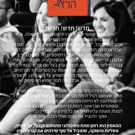
חדש! חדש! חדש!
"אתה אומר שמסרים תת־הכרתיים הם שקר?" שאלה. צל
החיוך שריחף על שפתיה הטריד את אדם.
אדם פנה לקהל. "אני אומר משהו הרבה יותר חשוב מזה. תזכרו
שבני אדם הם תמימים. אל תאמינו למה שאנשים מספרים לכם
ועוד פחות מזה, אל תאמינו לסיפורים של עצמכם."
אדם בן ארי הוא כוכב עולה בשמי הפסיכולוגיה. הרצאת טד שלו
צברה מיליוני צפיות והוא מרצה נערץ בעל שם עולמי. הוא ילמד
אתכם את שקר ההיפנוזה, את האמת על מסרים תת־הכרתיים,
את הקלות המפחידה שבה ניתן להשפיע על רצונותינו. לכאורה
העולם מונח בכף ידו, אבל קשה לומר שהוא חש סיפוק. או
אושר.
כשאישה צעירה ויפה מזמינה אותו למפגש רוחני הוא מגיע
מתוך שעמום, רגיל להיות הכי חכם בחדר. אבל במהרה מתברר
לו שההזמנה לא הייתה תמימה. הוא מוצא עצמו מול כת חדשה
ומסתורית שבראשה דמות כריזמטית שאפילו הוא מתקשה
לפצח. מעתה עליו לגייס את כל הידע שלו כדי להבדיל בין אמת
ושקר ולהציל את עצמו ואולי הרבה יותר מכך.
המאמין הוא רומן מתח פסיכולוגי מתוחכם וקצבי, על רמייה,
אשליות ותשוקה, שמוביל אל סוף שידהים את קוראיו. זהו