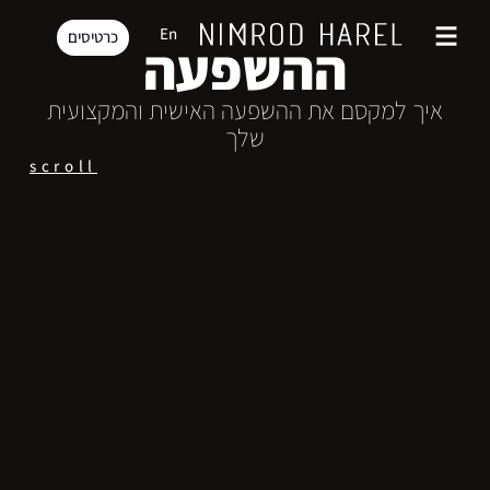
כ
ו
ח
En
כרטיסים
ה
ה
ש
פ
ע
ה
איך למקסם את ההשפעה האישית והמקצועית
שלך
scroll